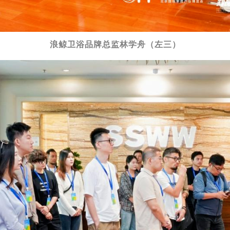
浪鲸卫浴品牌总监林学舟（左三）