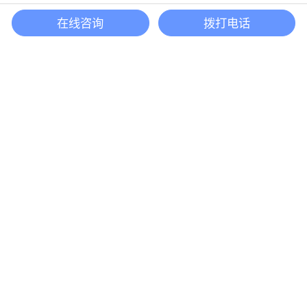
西站 换乘15号线→“国展站”出站
Back to to
在线咨询
拨打电话
北京西站
地铁7号线→九龙山站 换乘14号线→望京站 换
乘15号线
→“国展站”出站
北京南站
地铁14号线→望京站 换乘15号线
→“国展站”出
站
北京丰台站
地铁16号线→丽泽商务区站 换乘14号线→望
京站 换乘15号线
→“国展站”出站
北京朝阳站
地铁3号线→朝阳公园站 换乘14号线→望京站