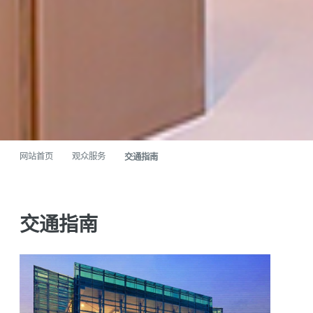
网站首页
观众服务
交通指南
交通指南