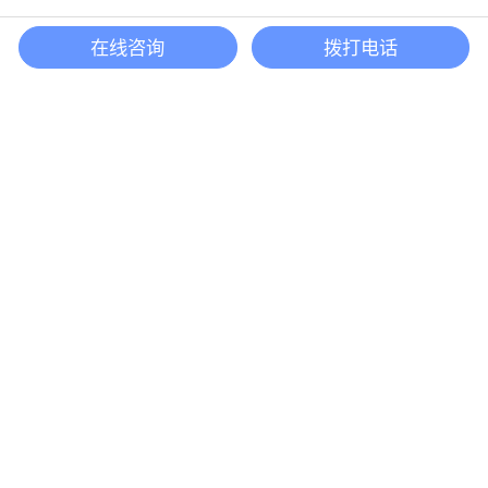
Back to to
在线咨询
拨打电话
北京国际家居展
快速到达
法律法规
中展智奥（北京）国际展览有限公司 © 版权所有 京ICP备