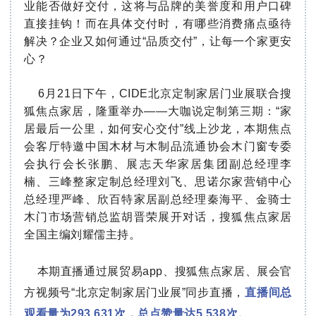
业能否做好交付，这将与品牌的美誉度和用户口碑
直接挂钩！而在具体交付时，有哪些消费痛点亟待
解决？企业又如何通过“品质交付”，让每一个家更安
心？
6月21日下午，CIDE北京
定制家居
门业展联合搜
狐焦点家居，隆重举办——大咖说定制第三期：“家
居最后一公里，如何安心交付”线上沙龙，本期焦点
会客厅特邀中国木材与木制品流通协会木门窗专委
会执行会长张鹏、展志天华家居集团副总经理李
楠、三峰整家定制总经理刘飞、思诺尔家营销中心
总经理严峰、欣百特家居副总经理秦海平、金骑士
木门市场营销总监胡晋荣展开对话，搜狐焦点家居
全国主编刘耀儒主持。
本期直播通过展贸易app、搜狐焦点家居、展会官
方视频号“北京
定制家居
门业展”同步直播，
直播间总
观看量为293,631次，总点赞量达5,538次。