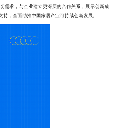
迫切需求，与企业建立更深层的合作关系，展示创新成
支持，全面助推中国家居产业可持续创新发展。