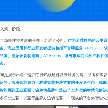
进入第二阶段。
级市场经理曾梦影的带领下走进了公司。
作为全球领先的云平台
、商业应用和行业开发者提供包括平台即服务（PaaS）、软
牌、原始设备制造商、AI Agents、系统集成商和独立软
态。
，而是展示出各个运用了涂鸦软硬件及云服务的客户品牌标识及
绍的，涂鸦智能致力于构建智慧解决方案的开发者生态，赋能
智能再到工业互联，涂鸦为品牌打造出了全方位的智慧化解决
术壁垒过强，以至于品牌方迫切需要一个现成的平台为智能化