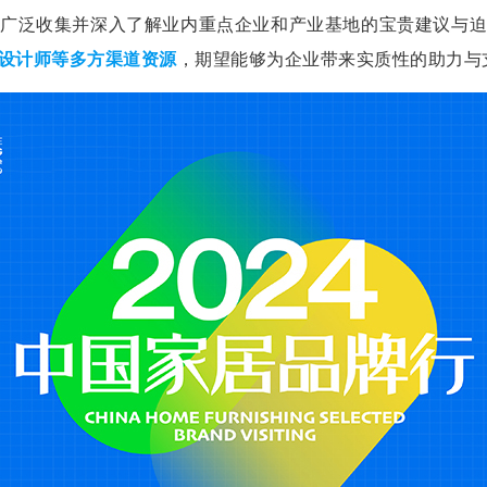
广泛收集并深入了解业内重点企业和产业基地的宝贵建议与
设计师等多方渠道资源
，期望能够为企业带来实质性的助力与